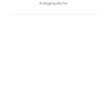
Erstgespräche.
THERAPIEANSÄTZE
AMBULANZEN AM PSYCHOANALYTISCHEN
INSTITUT STUTTGART E.V.